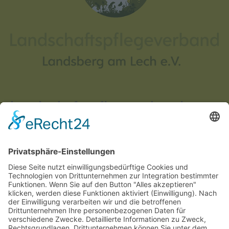
Landschaftspflegeverband
Landsberg am Lech e.V.
Justus-von-Liebig-Str. 3
86899 Landsberg am Lech
Telefon:
08191 1291653
Fax: 08191 1295653
Email-Adresse:
landschaftspflegeverband@LPV-LL.de